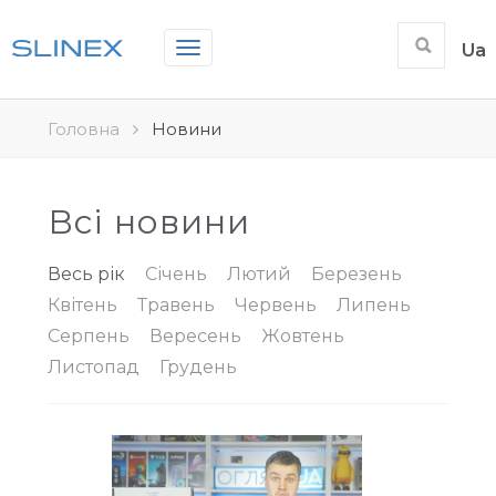
Toggle
Ua
navigation
Головна
Новини
Всі новини
Весь рік
Січень
Лютий
Березень
Квітень
Травень
Червень
Липень
Серпень
Вересень
Жовтень
Листопад
Грудень