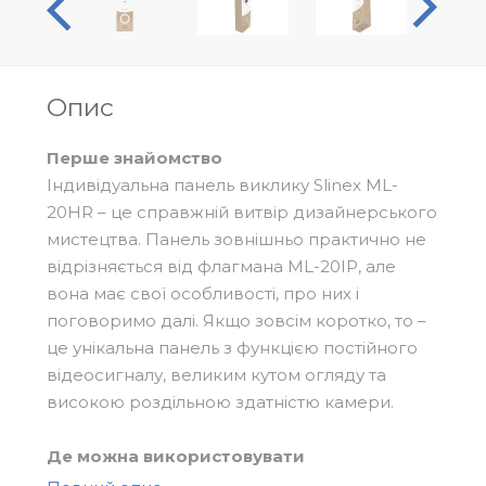
Опис
Перше знайомство
Індивідуальна панель виклику Slinex МL-
20HR – це справжній витвір дизайнерського
мистецтва. Панель зовнішньо практично не
відрізняється від флагмана ML-20IP, але
вона має свої особливості, про них і
поговоримо далі. Якщо зовсім коротко, то –
це унікальна панель з функцією постійного
відеосигналу, великим кутом огляду та
високою роздільною здатністю камери.
Де можна використовувати
Модель ML-20HR вписується до інтер’єру