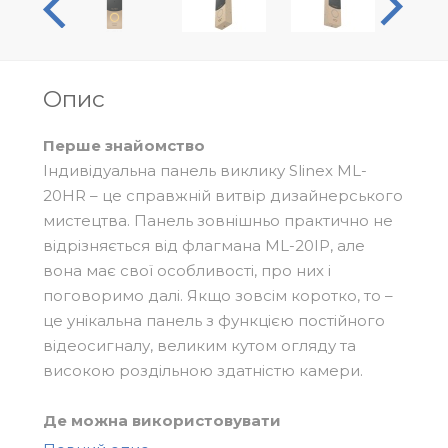
Опис
Перше знайомство
Індивідуальна панель виклику Slinex МL-
20HR – це справжній витвір дизайнерського
мистецтва. Панель зовнішньо практично не
відрізняється від флагмана ML-20IP, але
вона має свої особливості, про них і
поговоримо далі. Якщо зовсім коротко, то –
це унікальна панель з функцією постійного
відеосигналу, великим кутом огляду та
високою роздільною здатністю камери.
Де можна використовувати
Модель ML-20HR вписується до інтер’єру