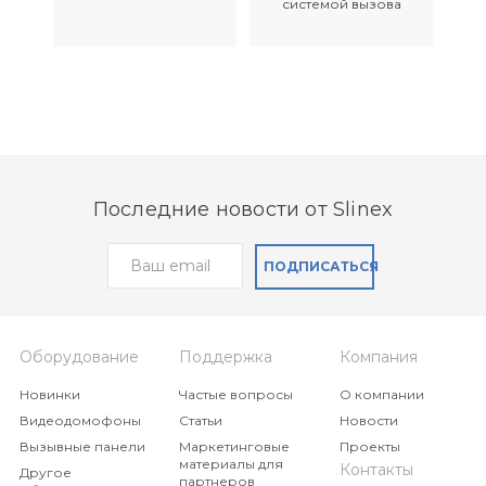
системой вызова
Последние новости от Slinex
Вызывная панель Slinex
Вызывная панель Slinex
ПОДПИСАТЬСЯ
ML-17HD
ML-20HD
Индивидуальная
Вызывная панель с
антивандальная
поддержкой
Оборудование
Поддержка
Компания
вызывная панель AHD
стандартов передачи
со сверхшироким
видеосигнала
Новинки
Частые вопросы
О компании
углом обзора
AHD/CVBS
Видеодомофоны
Статьи
Новости
Вызывные панели
Маркетинговые
Проекты
материалы для
Контакты
Другое
партнеров