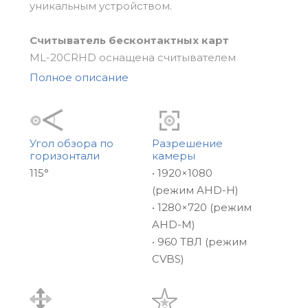
уникальным устройством.
Считыватель бесконтактных карт
ML-20CRHD оснащена считывателем
бесконтактных карт EM-Marin. Панель может
Полное описание
хранить до 248 уникальных
идентификаторов внутри своей
защищенной памяти, позволяет
предоставить доступ в помещение всем,
Угол обзора по
Разрешение
горизонтали
камеры
кому вы считаете нужным.
115°
• 1920×1080
(режим AHD-H)
Камера
• 1280×720 (режим
2-мегапиксельная AHD камера с углом
AHD-M)
обзора 115° позволит делать Full HD снимки
• 960 ТВЛ (режим
и видеозаписи, на которых вы сможете
CVBS)
рассмотреть мельчайшие детали. ИК
подсветка с механическим фильтром
позволит видеть звонящего в дверь даже