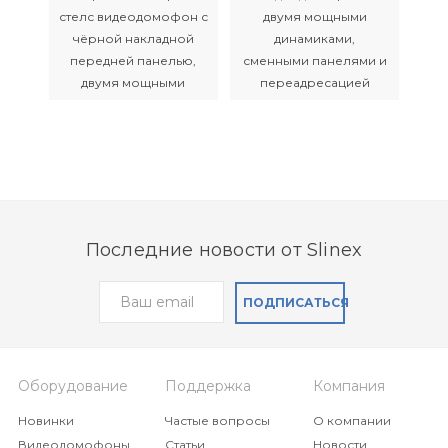
Видеодомофон SL‑07N Cloud поддерживает
стелс видеодомофон с
двумя мощными
вызывные панели и видеокамеры CVBS и
чёрной накладной
динамиками,
AHD до 2 Мп.
передней панелью,
сменными панелями и
двумя мощными
переадресацией
динамиками и
вызова
большим экраном
Последние новости от Slinex
Видеодомофон Slinex
Видеодомофон Sonik
ПОДПИСАТЬСЯ
SM-07N Cloud
7
Компактный AHD
Первый в истории
видеодомофон с
видеодомофон с
Оборудование
Поддержка
Компания
переадресацией
двумя мощными
вызовов на смартфон
динамиками и
Новинки
Частые вопросы
О компании
сменными цветными
Видеодомофоны
Статьи
Новости