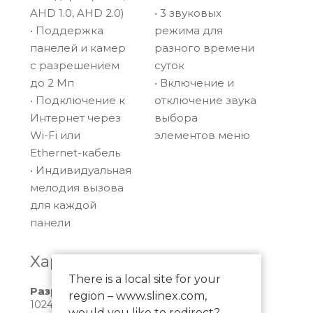
AHD 1.0, AHD 2.0)
• 3 звуковых
вашем мобильном телефоне, планшете или
• Поддержка
режима для
из браузера ПК.
панелей и камер
разного времени
с разрешением
суток
Особенности данной модели
до 2 Мп
• Включение и
Помимо стандартного подключения через
• Подключение к
отключение звука
Ethernet, SL‑07N Cloud оснащен
Интернет через
выбора
возможностью соединения по Wi-Fi. Вы
Wi-Fi или
элементов меню
сможете управлять домофоном, не
Ethernet-кабель
находясь дома, принимать входящие
• Индивидуальная
вызовы и даже открывать двери с помощью
мелодия вызова
своего личного планшета или смартфона,
для каждой
где установлено приложение Slinex Smart
панели
Call, при условии наличии Интернет-
соединения.
Характеристики
There is a local site for your
Система позволяет провести подключение
Разрешение экрана
region – www.slinex.com,
одновременно двух вызывных панелей, а
1024×600
would you like to redirect?