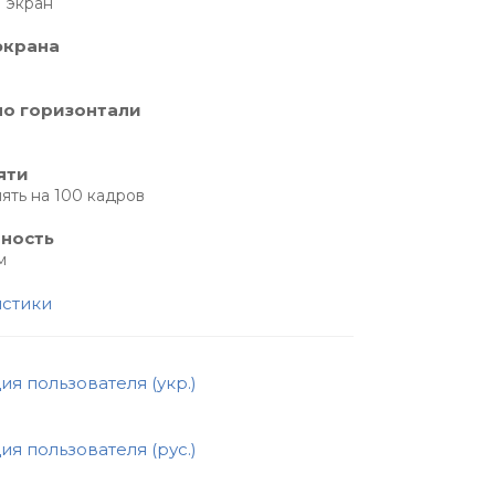
T экран
экрана
по горизонтали
яти
ять на 100 кадров
нность
м
истики
ия пользователя (укр.)
ия пользователя (рус.)