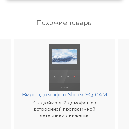
мые компоненты для установки и
новки и возможность размещения в
Похожие товары
ного интернет-соединения, что
.
а связи, где бы вы ни находились на
тров* на открытом пространстве.
е цены и качества.
для использования в частном доме,
4
Видеодомофон Slinex SQ-04M
ть работать без подключения к
4-х дюймовый домофон со
ом для мест, где отсутствует
встроенной программной
для прокладки кабелей.
детекцией движения
тся в подсобке и отдыхает, RD-30