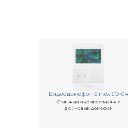
Полноценный комплект:
Все необходи
работы в одном наборе.
Беспроводной дизайн:
Легкость уста
любом месте.
Радиодомофон:
Работает без стабиль
идеально подходит для удаленных мест
Мобильность:
Трубка позволяет быть н
территории своего дома.
Широкий радиус действия:
До 100 ме
Доступная цена:
Отличное соотношени
Где можно использовать?
Этот беспроводной домофон подходит 
Видеодомофон Slinex SQ-0
на даче или в квартире. Его возможнос
Стильный и компактный 4-х
интернету делает его отличным вариант
дюймовый домофон
мобильная связь или сложные условия 
Ночная аптека:
Если фармацевт находи