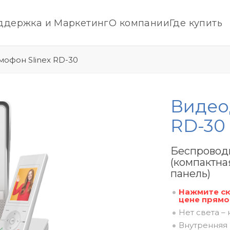
ддержка и Маркетинг
О компании
Где купить
офон Slinex RD-30
Видео
RD-30
Беспровод
(компактна
панель)
Нажмите сю
цене прямо
Нет света –
Внутренняя 