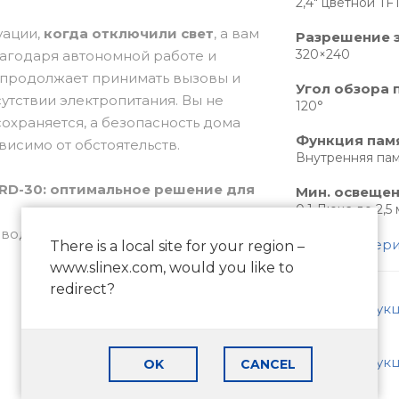
2,4" цветной TF
уации,
когда отключили свет
, а вам
Разрешение 
320×240
Благодаря автономной работе и
 продолжает принимать вызовы и
Угол обзора 
утствии электропитания. Вы не
120°
сохраняется, а безопасность дома
Функция пам
исимо от обстоятельств.
Внутренняя пам
RD-30: оптимальное решение для
Мин. освеще
0,1 Люкс до 2,5 
роводной видеодомофон, не
Все характер
There is a local site for your region –
 или настроек. В комплект входят
www.slinex.com, would you like to
ая видеотрубка, которые готовы к
redirect?
даря отсутствию необходимости в
Инструкц
овится идеальным выбором для
 – от классики до современности.
Инструкц
OK
CANCEL
ателя: