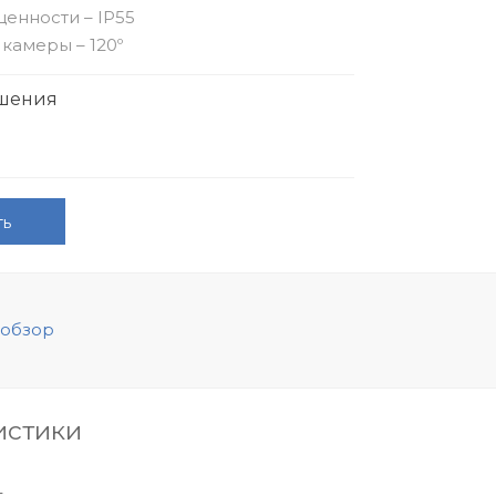
енности – IP55
 камеры – 120º
ешения
ть
обзор
Видеообзор
истики