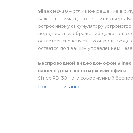
Slinex RD-30
– отличное решение в сит
важно понимать, кто звонит в дверь. 
встроенному аккумулятору устройство
передавать изображение даже при отс
остаетесь «вслепую» – контроль входа 
остается под вашим управлением незав
Беспроводной видеодомофон Slinex 
вашего дома, квартиры или офиса
Slinex RD-30 – это современный бесп
требующий сложного программирования
Полное описание
беспроводная видеопанель и переносн
работе сразу после распаковки. Благо
прокладке кабелей, Slinex RD-30 стан
любого интерьера, независимо от стиля
Ключевые преимущества для пользов