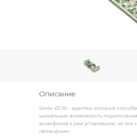
Описание
Slinex VZ-10 – адаптер, который спосо
уникальную возможность подключения
домофонов к уже устаревшим, но тем 
проводным.