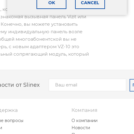
OK
CANCEL
, когда при входе в ваш
накомая вызывная панель Vizit или
а. Конечно, вы можете установить
ему индивидуальную панель возле
 общей многоабонентской вы не
рь, с новым адаптером VZ-10 это
альный сопрягающий модуль, который
ных и управляющих цепей
на.
ости от Slinex
держка
Компания
ые вопросы
О компании
и
Новости