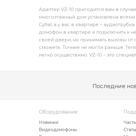
Адаптер VZ-10 пригодится вам в случае
многоэтажный дом установлена всеми з
Cyfral, а у вас в квартире – аудиотрубк
домофон в квартире и подключить к н
своей двери, но принимать вызовы от
сможете. Точнее не могли раньше. Тепе
легко осуществимо. VZ-10 – это специ
обеспечивает согласование разговор
видеомонитора и подъездного домофо
Последние нов
Оборудование
Под
Новинки
Част
Видеодомофоны
Стать