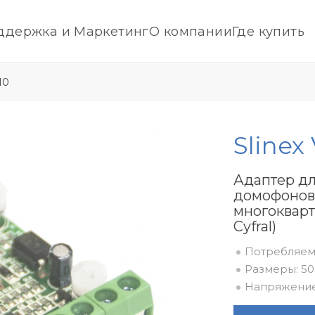
ддержка и Маркетинг
О компании
Где купить
10
Slinex
Адаптер д
домофонов
многокварт
Cyfral)
Потребляема
Размеры: 50
Напряжение 