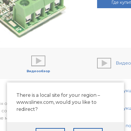
Где купи
Видео
Видеообзор
Инструкц
There is a local site for your region –
www.slinex.com, would you like to
бен обеспечить совершенно
Инструкц
redirect?
 современных 4-х проводных
не менее массово-используемых 2-х
Схема п