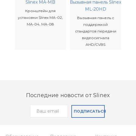
Slinex MA-MB
Вызывная панель Slinex
MА-01 совместима практически с любыми 4-
ML-20HD
Кронштейн для
х проводными домофонами.
установки Slinex MA-02,
Вызывная панель с
MA-04, MA-08
поддержкой
стандартов передачи
видеосигнала
AHD/CVBS
Последние новости от Slinex
Вызывная панель Slinex
Вызывная панель Slinex
ПОДПИСАТЬСЯ
ML-20TLHD
ML-17HD
Индивидуальная
Индивидуальная
вызывная панель с
антивандальная