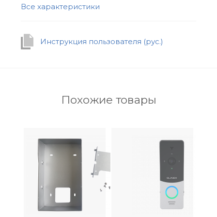
Внешний вид и камера
Все характеристики
Корпус MA-01HD изготовлен из
шлифованного алюминия. Класс защиты
Инструкция пользователя (рус.)
устройства IP65 свидетельствует об
устойчивости панели к воздействиям пыли
и влаги. Вызывная панель представлена в
одном цвете — «серебро», который
является универсальным и подходит для
Похожие товары
всех типов зданий.
Панель оснащена встроенной камерой с
разрешением 2 Mp (AHD) / 1 Mp (AHD) / 960
TVL (CVBS) и углом обзора 115°, которая
позволяет получать изображения и видео
высокого качества и выводить их на
внутренний монитор.
Совместимость с дополнительными
устройствами