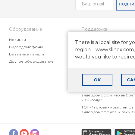
ПОДПИ
Оборудование
Поддержка
Новинки
Частые вопросы
There is a local site for y
Видеодомофоны
Статьи
region – www.slinex.com,
Вызывные панели
Маркетинговые материалы
would you like to redire
партнеров
Другое оборудование
Как выбрать видеодомофон
частного дома
Как выбрать видеодомофон
OK
CA
квартиры
Аналоговый, AHD или IP
видеодомофон: что выбрат
2026 году?
ТОП-7 готовых комплектов
видеодомофонов Slinex 20