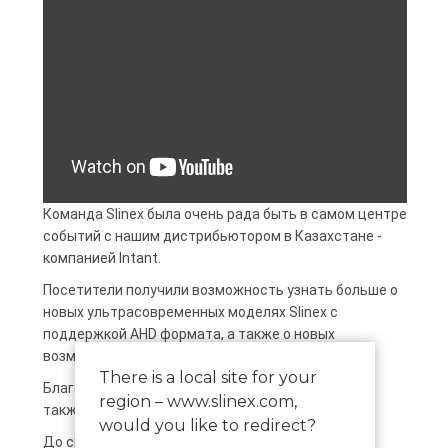
Команда Slinex была очень рада быть в самом центре 
событий с нашим дистрибьютором в Казахстане - 
компанией Intant. 
Посетители получили возможность узнать больше о 
новых ультрасовременных моделях Slinex с 
поддержкой AHD формата, а также о новых 
возможностях всей линейки оборудования. 
There is a local site for your
Благодарим Вас за интерес к нашей продукции, а 
region – www.slinex.com,
также за вопросы и предложения.
would you like to redirect?
До скорой встречи!