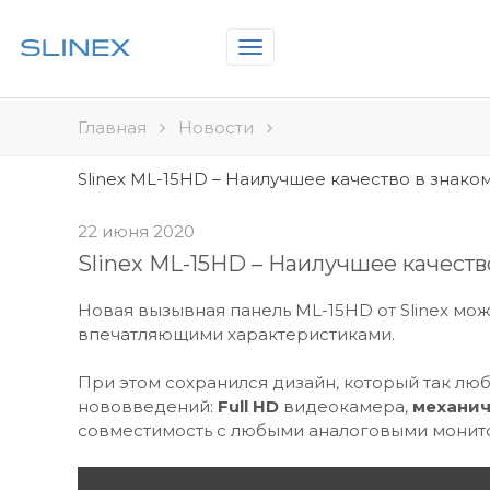
Toggle
navigation
Главная
Новости
Slinex ML-15HD – Наилучшее качество в знако
22 июня 2020
Slinex ML-15HD – Наилучшее качеств
Новая вызывная панель ML-15HD от Slinex мож
впечатляющими характеристиками.
При этом сохранился дизайн, который так люб
нововведений:
Full HD
видеокамера,
механич
совместимость с любыми аналоговыми монит