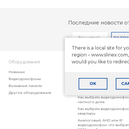
Последние новости от
ПОДПИ
There is a local site for y
region – www.slinex.com,
would you like to redire
Оборудование
Поддержка
Новинки
Частые вопросы
Видеодомофоны
Статьи
OK
CA
Вызывные панели
Маркетинговые материалы
партнеров
Другое оборудование
Как выбрать видеодомофон
частного дома
Как выбрать видеодомофон
квартиры
Аналоговый, AHD или IP
видеодомофон: что выбрат