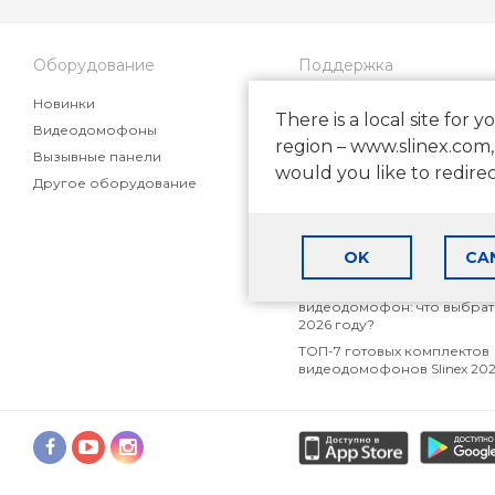
Оборудование
Поддержка
Новинки
Частые вопросы
There is a local site for y
Видеодомофоны
Статьи
region – www.slinex.com,
Вызывные панели
Маркетинговые материалы
would you like to redire
партнеров
Другое оборудование
Как выбрать видеодомофон
частного дома
Как выбрать видеодомофон
OK
CA
квартиры
Аналоговый, AHD или IP
видеодомофон: что выбрат
2026 году?
ТОП-7 готовых комплектов
видеодомофонов Slinex 20