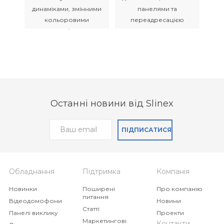
динаміками, змінними
панелями та
кольоровими
переадресацією
панелями і великим
виклику
екраном
Останні новини від Slinex
Відеодомофон Slinex
Відеодомофон Slinex
ПІДПИСАТИСЯ
SM-07N Cloud
SQ-07MTHD
Компактний AHD
Домофон з
відеодомофон з
підтримкою панелей
Обладнання
Підтримка
Компанія
переадресацією
виклику і камер з
викликів на смартфон
високою роздільною
Новинки
Поширені
Про компанію
здатністю стандартів
питання
Відеодомофони
Новини
AHD, TVI і CVI
Статті
Панелі виклику
Проекти
Маркетингові
Контакти