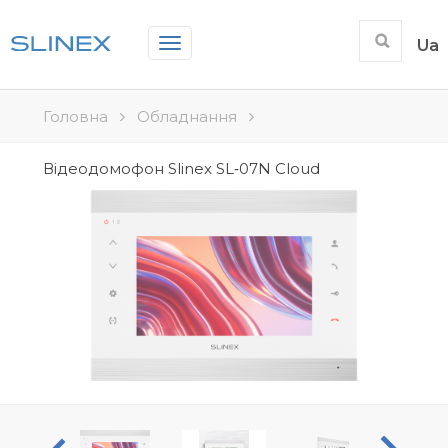
Toggle
Ua
navigation
Головна
Обладнання
Відеодомофон Slinex SL‑07N Cloud