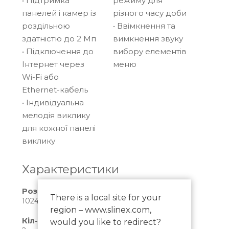
• Підтримка
режиму для
Окрім стандартного підключення через
панелей і камер із
різного часу доби
Ethernet, SL‑07N Cloud можна підключити по
роздільною
• Ввімкнення та
Wi-Fi. Необов’язково бути вдома, щоб
здатністю до 2 Мп
вимкнення звуку
керувати домофоном. Приймати вхідні
• Підключення до
вибору елементів
виклики і, навіть, відкривати двері тепер
Інтернет через
меню
можна за допомогою свого персонального
Wi-Fi або
планшета або смартфона, де встановлено
Ethernet-кабель
додаток Slinex Smart Call, за умови наявності
• Індивідуальна
Інтернет з’єднання.
мелодія виклику
Система підтримує одночасне підключення
для кожної панелі
двох панелей виклику та двох аналогових
виклику
відеокамер. Обидві панелі виклику
отримують живлення від домофону, але
Характеристики
камери потребують окремого блоку
Роздільна здатність екрану
живлення. Зручна функція налаштування
There is a local site for your
1024×600
автоматичного запису SL‑07N Cloud під час
region – www.slinex.com,
вхідного виклику, забезпечить інформацією
Кіл-ть панелей виклику
would you like to redirect?