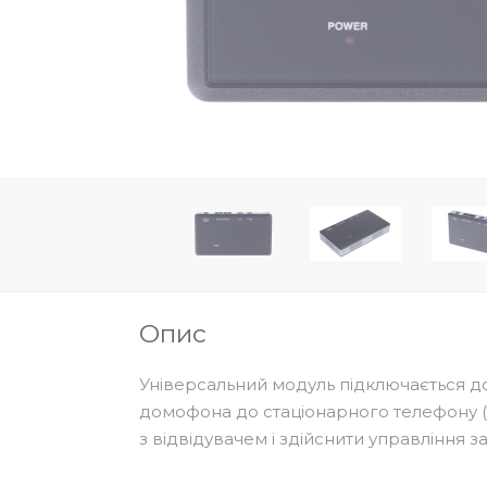
Опис
Універсальний модуль підключається д
домофона до стаціонарного телефону (т
з відвідувачем і здійснити управління з