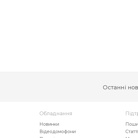
Останні нов
Обладнання
Підт
Новинки
Поши
Відеодомофони
Статт