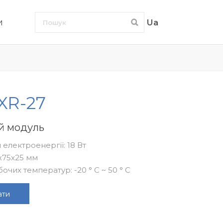
и
Ua
 XR-27
й модуль
електроенергії: 18 Вт
6х75х25 мм
очих температур: -20 ° C ~ 50 ° C
ати