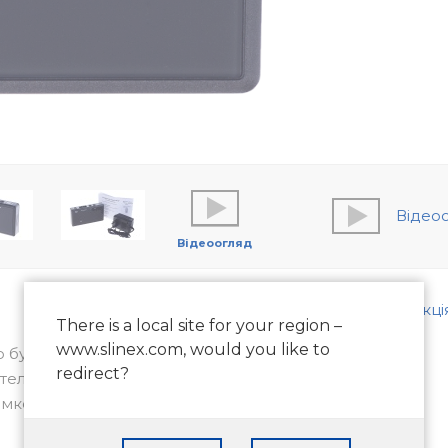
Відео
Відеоогляд
Інструкці
There is a local site for your region –
www.slinex.com, would you like to
о будь-якого 4х проводового
redirect?
елефонної лінії), дозволяє говорити
амком.