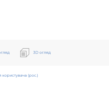
огляд
3D огляд
я користувача (рос.)