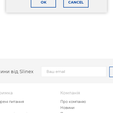
OK
CANCEL
ини від Slinex
римка
Компанія
рені питання
Про компанію
і
Новини