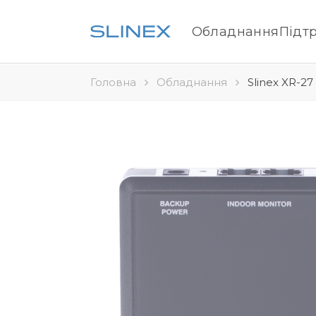
Обладнання
Підт
Головна
Обладнання
Slinex XR-27