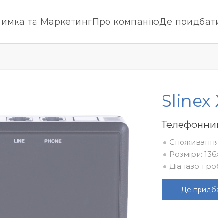
римка та Маркетинг
Про компанію
Де придбат
Slinex
Телефонни
Cпоживання 
Розміри: 13
Діапазон роб
Де придб