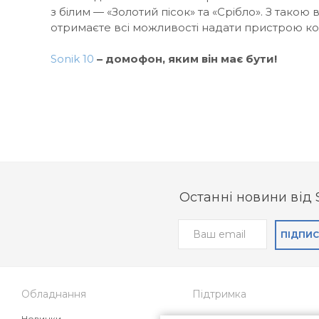
з білим — «Золотий пісок» та «Срібло». З такою 
отримаєте всі можливості надати пристрою ко
Sonik 10
– домофон, яким він має бути!
Останні новини від 
ПІДПИ
Обладнання
Підтримка
Новинки
Поширені питання