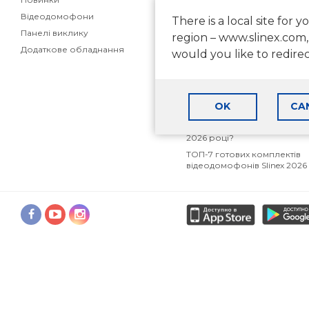
Відеодомофони
Статті
There is a local site for y
Панелі виклику
Маркетингові матеріали дл
region – www.slinex.com,
партнерів
Додаткове обладнання
would you like to redire
Як вибрати відеодомофон 
приватного будинку
Як вибрати відеодомофон 
квартири
OK
CA
Аналоговий, AHD чи IP
відеодомофон: що вибрати
2026 році?
ТОП-7 готових комплектів
відеодомофонів Slinex 2026