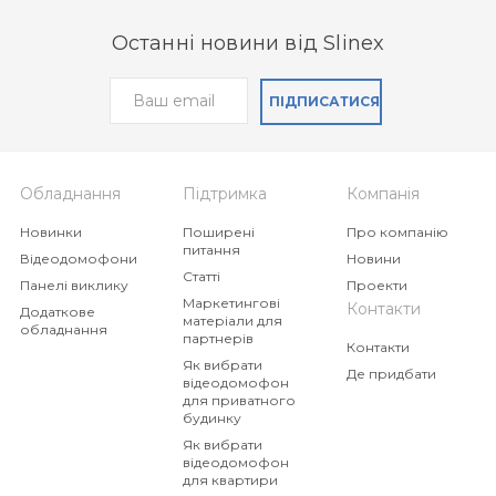
Останні новини від Slinex
ПІДПИСАТИСЯ
Обладнання
Підтримка
Компанія
Новинки
Поширені
Про компанію
питання
Відеодомофони
Новини
Статті
Панелі виклику
Проекти
Маркетингові
Контакти
Додаткове
матеріали для
обладнання
партнерів
Контакти
Як вибрати
Де придбати
відеодомофон
для приватного
будинку
Як вибрати
відеодомофон
для квартири