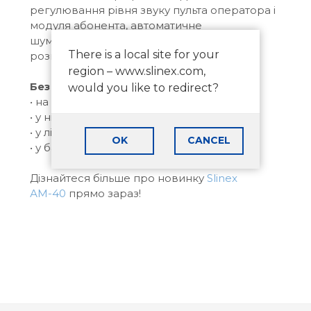
регулювання рівня звуку пульта оператора і
модуля абонента, автоматичне
шумозаглушення фону при відсутності
There is a local site for your
розмови з обох сторін.
region – www.slinex.com,
Без новинки не обійтися:
would you like to redirect?
• на автозаправних комплексах;
• у нічних аптеках і магазинах;
• у лікарнях;
OK
CANCEL
• у банківських та державних установах.
Дізнайтеся більше про новинку
Slinex
АМ-40
прямо зараз!