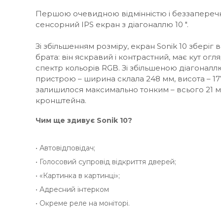
Першою очевидною відмінністю і беззапереч
сенсорний IPS екран з діагоналлю 10 ".
Зі збільшенням розміру, екран Sonik 10 зберіг
брата: він яскравий і контрастний, має кут огля
спектр кольорів RGB. Зі збільшеною діагоналл
пристрою – ширина склала 248 мм, висота – 17
залишилося максимально тонким – всього 21 м
кронштейна.
Чим ще здивує Sonik 10?
• Автовідповідач;
• Голосовий супровід відкриття дверей;
• «Картинка в картинці»;
• Адресний інтерком
• Окреме реле на моніторі.