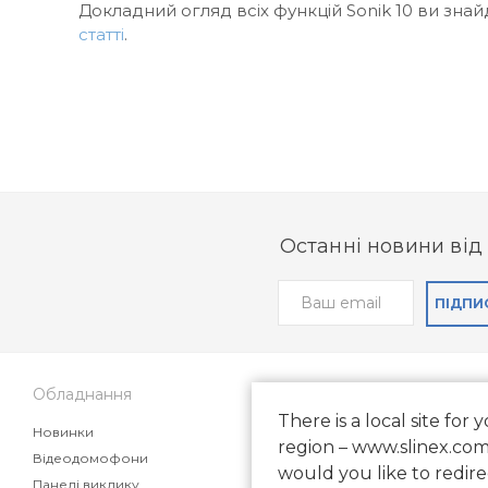
Докладний огляд всіх функцій Sonik 10 ви зна
статті
.
Останні новини від 
ПІДПИ
Обладнання
Підтримка
There is a local site for 
Новинки
Поширені питання
region – www.slinex.com
Відеодомофони
Статті
would you like to redire
Панелі виклику
Маркетингові матеріали дл