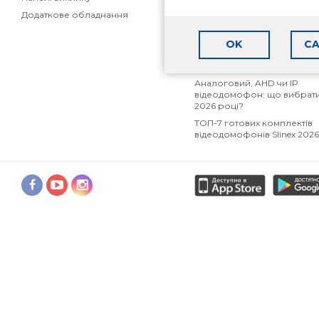
партнерів
Додаткове обладнання
Як вибрати відеодомофон
приватного будинку
OK
CA
Як вибрати відеодомофон
квартири
Аналоговий, AHD чи IP
відеодомофон: що вибрати
2026 році?
ТОП-7 готових комплектів
відеодомофонів Slinex 202