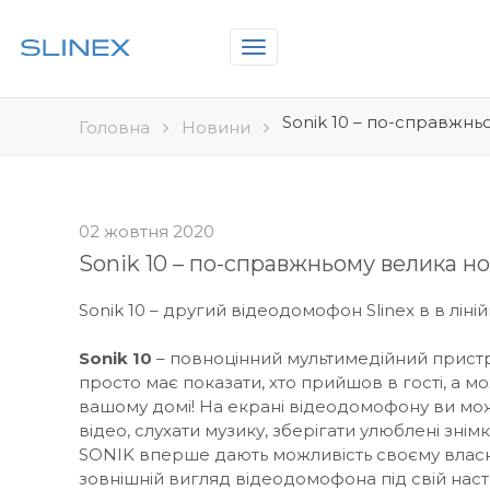
Toggle
navigation
Sonik 10 – по-справжнь
Головна
Новини
02 жовтня 2020
Sonik 10 – по-справжньому велика н
Sonik 10 – другий відеодомофон Slinex в в ліні
Sonik 10
– повноцінний мультимедійний пристр
просто має показати, хто прийшов в гості, а м
вашому домі! На екрані відеодомофону ви мо
відео, слухати музику, зберігати улюблені зні
SONIK вперше дають можливість своєму власн
зовнішній вигляд відеодомофона під свій настр