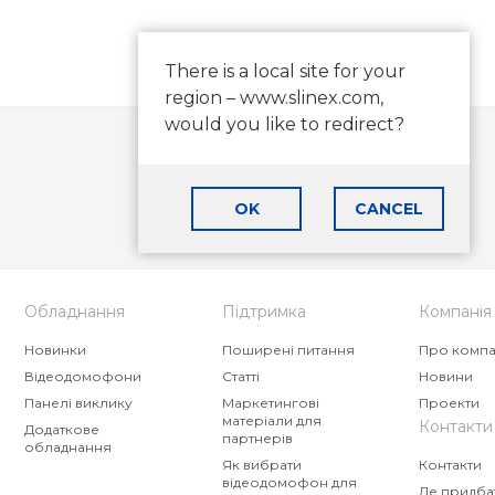
There is a local site for your
region – www.slinex.com,
would you like to redirect?
Останні новини від Slinex
OK
CANCEL
ПІДПИСАТИСЯ
Обладнання
Підтримка
Компанія
Новинки
Поширені питання
Про комп
Відеодомофони
Статті
Новини
Панелі виклику
Маркетингові
Проекти
матеріали для
Контакти
Додаткове
партнерів
обладнання
Як вибрати
Контакти
відеодомофон для
Де придба