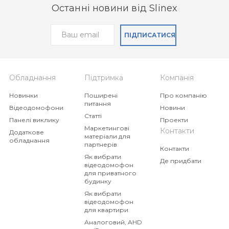
Останні новини від Slinex
ПІДПИСАТИСЯ
Обладнання
Підтримка
Компанія
Новинки
Поширені
Про компанію
питання
Відеодомофони
Новини
Статті
Панелі виклику
Проекти
Маркетингові
Контакти
Додаткове
матеріали для
обладнання
партнерів
Контакти
Як вибрати
Де придбати
відеодомофон
для приватного
будинку
Як вибрати
відеодомофон
для квартири
Аналоговий, AHD