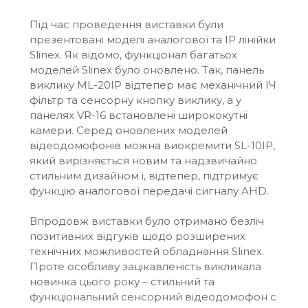
Під час проведення виставки були
презентовані моделі аналогової та IP лінійки
Slinex. Як відомо, функціонал багатьох
моделей Slinex було оновлено. Так, панель
виклику ML-20IP відтепер має механічний ІЧ
фільтр та сенсорну кнопку виклику, а у
панелях VR-16 встановлені ширококутні
камери. Серед оновлених моделей
відеодомофонів можна виокремити SL-10IP,
який вирізняється новим та надзвичайно
стильним дизайном і, відтепер, підтримує
функцію аналогової передачі сигналу AHD.
Впродовж виставки було отримано безліч
позитивних відгуків щодо розширених
технічних можливостей обладнання Slinex.
Проте особливу зацікавленість викликала
новинка цього року – стильний та
функціональний сенсорний відеодомофон c