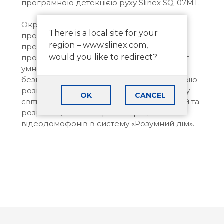
програмною детекцією руху Slinex SQ-07MT.
Окрім насиченої програми виставки та
There is a local site for your
проведення зустрічей з партнерами,
region – www.slinex.com,
представники компанії Slinex встигли
would you like to redirect?
провести семінар «Домофон как элемент
умного дома» в рамках Форуму з систем
безпеки «Intant ФСБ». Говорили про історію
розвитку домофонії, про головні тренди у
OK
CANCEL
світі інноваційних домофонних технологій та
розробок, а також про інтеграцію
відеодомофонів в систему «Розумний дім».