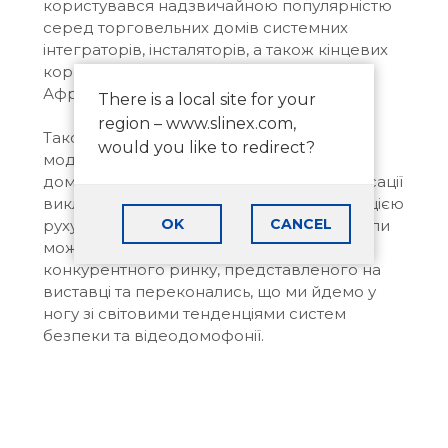
користувався надзвичайною популярністю
серед торговельних домів системних
інтеграторів, інсталяторів, а також кінцевих
користувачів держав Середнього Сходу,
Африки, США, Австралії та Європи.
There is a local site for your
region – www.slinex.com,
Також неабияку увагу привернули такі
would you like to redirect?
моделі як: панель виклику
ML-20IP
та
домофон
SL-10IP
з функціями переадресації
викликів на мобільний пристрій та детекцією
OK
CANCEL
руху. Завдяки участі в Intersec ми отримали
можливість провести детальний аналіз
конкурентного ринку, представленого на
виставці та переконались, що ми йдемо у
ногу зі світовими тенденціями систем
безпеки та відеодомофонії.