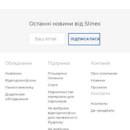
Останні новини від Slinex
ПІДПИСАТИСЯ
Обладнання
Підтримка
Компанія
Новинки
Поширені
Про компанію
питання
Відеодомофони
Новини
Статті
Панелі виклику
Проекти
Маркетингові
Контакти
Додаткове
матеріали для
обладнання
партнерів
Контакти
Як вибрати
Де придбати
відеодомофон
для приватного
будинку
Як вибрати