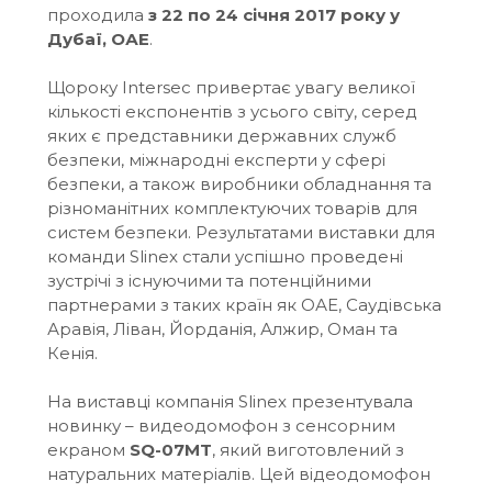
проходила
з 22 по 24 січня 2017 року у
Дубаї, ОАЕ
.
Щороку Intersec привертає увагу великої
кількості експонентів з усього світу, серед
яких є представники державних служб
безпеки, міжнародні експерти у сфері
безпеки, а також виробники обладнання та
різноманітних комплектуючих товарів для
систем безпеки. Результатами виставки для
команди Slinex стали успішно проведені
зустрічі з існуючими та потенційними
партнерами з таких країн як ОАЕ, Саудівська
Аравія, Ліван, Йорданія, Алжир, Оман та
Кенія.
На виставці компанія Slinex презентувала
новинку – видеодомофон з сенсорним
екраном
SQ-07MT
, який виготовлений з
натуральних матеріалів. Цей відеодомофон