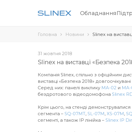
Обладнання
Підт
Головна
Новини
Slinex на вистав
31 жовтня 2018
Slinex на виставці «Безпека 201
Компанія Slinex, спільно з офіційним д
виставці «Безпека 2018» довгоочікувані
Серед них: панелі виклику
MA-02
и
MA-
бездротового відеодомофона
Slinex R
Крім цього, на стенді демонструвалис
сегмента –
SQ-07MT
,
SL-07M
,
XS-07M
,
S
сегменті, а також IP лінійка –
Slinex IP Di