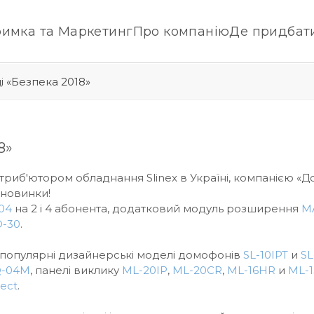
римка та Маркетинг
Про компанію
Де придбат
ці «Безпека 2018»
8»
истриб'ютором обладнання Slinex в Україні, компанією «
 новинки!
04
на 2 і 4 абонента, додатковий модуль розширення
M
D-30
.
я популярні дизайнерські моделі домофонів
SL-10IPT
и
SL
Q-04M
, панелі виклику
ML-20IP
,
ML-20CR
,
ML-16HR
и
ML-
rect
.