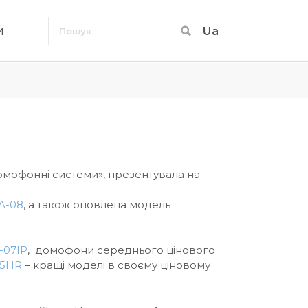
и
Ua
Домофонні системи», презентувала на
A-08
, а також оновлена модель
-07IP
, домофони середнього цінового
15HR
– кращі моделі в своєму ціновому