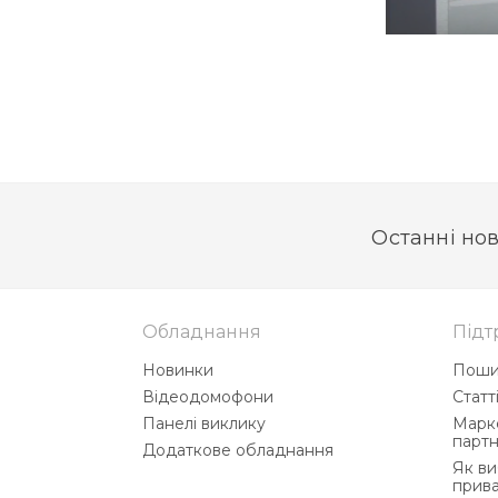
Останні нов
Обладнання
Підт
Новинки
Поши
Відеодомофони
Статт
Панелі виклику
Марке
партн
Додаткове обладнання
Як в
прив