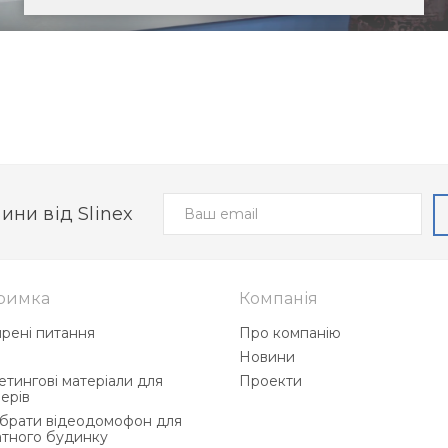
ини від Slinex
римка
Компанія
рені питання
Про компанію
і
Новини
тингові матеріали для
Проекти
ерів
ибрати відеодомофон для
атного будинку