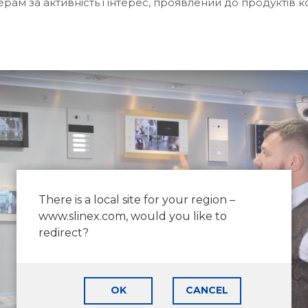
рам за активність і інтерес, проявлений до продуктів к
There is a local site for your region –
www.slinex.com, would you like to
redirect?
OK
CANCEL