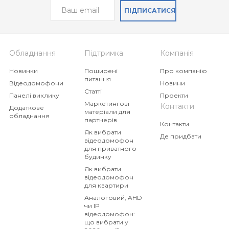
ПІДПИСАТИСЯ
Обладнання
Підтримка
Компанія
Новинки
Поширені
Про компанію
питання
Відеодомофони
Новини
Статті
Панелі виклику
Проекти
Маркетингові
Контакти
Додаткове
матеріали для
обладнання
партнерів
Контакти
Як вибрати
Де придбати
відеодомофон
для приватного
будинку
Як вибрати
відеодомофон
для квартири
Аналоговий, AHD
чи IP
відеодомофон:
що вибрати у