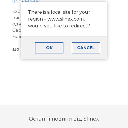
04
та
MA-08
Expert Security – 2019 стала найбільшою
There is a local site for your
виставкою систем безпеки в Україні та
region – www.slinex.com,
однією з наймасштабніших виставок у
would you like to redirect?
Європі. Slinex вдячна організаторам за
можливість побувати у центрі подій.
OK
CANCEL
До нових зустрічей!
Останні новини від Slinex