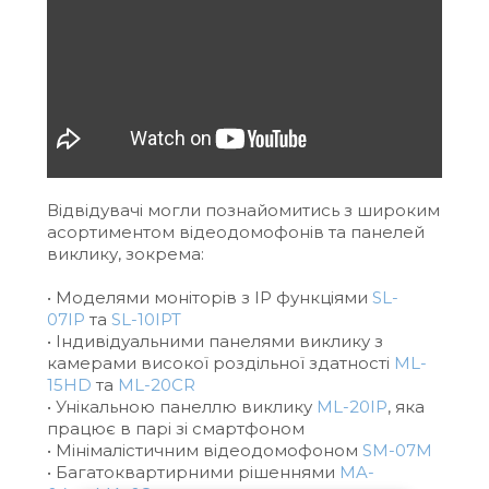
Відвідувачі могли познайомитись з широким
асортиментом відеодомофонів та панелей
виклику, зокрема:
• Моделями моніторів з IP функціями
SL-
07IP
та
SL-10IPT
• Індивідуальними панелями виклику з
камерами високої роздільної здатності
ML-
15HD
та
ML-20CR
• Унікальною панеллю виклику
ML-20IP
, яка
працює в парі зі смартфоном
• Мінімалістичним відеодомофоном
SM-07M
• Багатоквартирними рішеннями
MA-