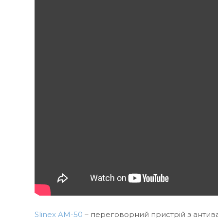
Slinex AM-50
– переговорний пристрій з анти