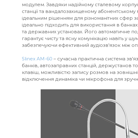
модулем. Завдяки надійному сталевому корпу
станції та вандалозахищеному абонентському 
ідеальним рішенням для різноманітних сфер за
ідеально підходить для використання в банка
та державних установах. Його автоматичне п
гарантує чисту та ясну комунікацію навіть у ш
забезпечуючи ефективний аудіозв'язок між о
Slinex AM-60
– сучасна практична система зв'яз
банків, автозаправних станцій, держустанов 
клавіш, можливістю запису розмов на зовнішні
відключення динаміка чи мікрофона для зручно