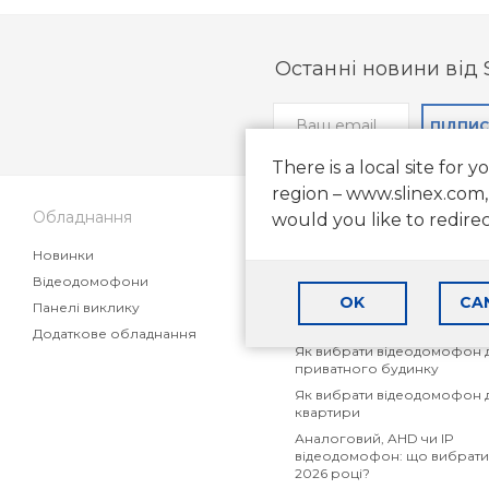
Останні новини від 
ПІДПИ
There is a local site for y
region – www.slinex.com,
Обладнання
Підтримка
would you like to redire
Новинки
Поширені питання
Відеодомофони
Статті
OK
CA
Панелі виклику
Маркетингові матеріали дл
партнерів
Додаткове обладнання
Як вибрати відеодомофон 
приватного будинку
Як вибрати відеодомофон 
квартири
Аналоговий, AHD чи IP
відеодомофон: що вибрати
2026 році?