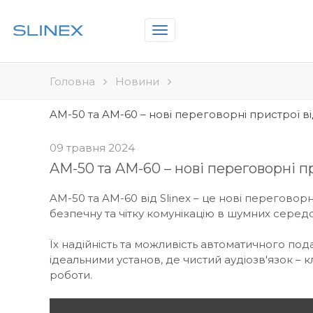
Toggle
navigation
Головна
Новини
AM-50 та AM-60 – нові переговорні пристрої від
09 травня 2024
AM-50 та AM-60 – нові переговорні пр
AM-50 та AM-60 від Slinex – це нові переговорн
безпечну та чітку комунікацію в шумних серед
Їх надійність та можливість автоматичного под
ідеальними установ, де чистий аудіозв'язок –
роботи.