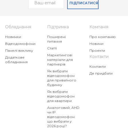
ПІДПИСАТИСЯ
Обладнання
Підтримка
Компанія
Новинки
Поширені
Про компанію
питання
Відеодомофони
Новини
Статті
Панелі виклику
Проекти
Маркетингові
Контакти
Додаткове
матеріали для
обладнання
партнерів
Контакти
Як вибрати
Де придбати
відеодомофон
для приватного
будинку
Як вибрати
відеодомофон
для квартири
Аналоговий, AHD
чи IP
відеодомофон:
що вибрати у
2026 році?