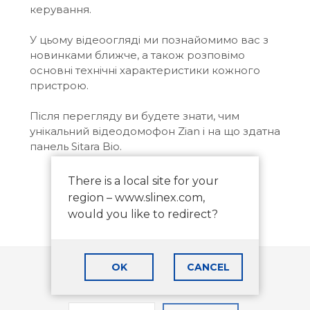
керування.
У цьому відеоогляді ми познайомимо вас з
новинками ближче, а також розповімо
основні технічні характеристики кожного
пристрою.
Після перегляду ви будете знати, чим
унікальний відеодомофон Zian і на що здатна
панель Sitara Bio.
There is a local site for your
region – www.slinex.com,
would you like to redirect?
OK
CANCEL
Останні новини від Slinex