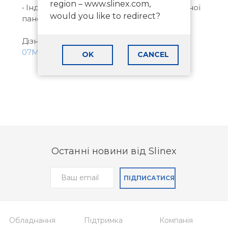
region – www.slinex.com,
• Індивідуальна мелодія виклику для кожної
would you like to redirect?
панелі.
Дізнайтеся більше про новий
Slinex SM-
07MN
більше вже зараз.
OK
CANCEL
Останні новини від Slinex
ПІДПИСАТИСЯ
Обладнання
Підтримка
Компанія