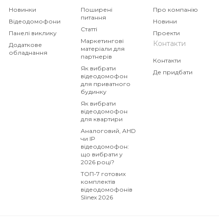
Новинки
Поширені
Про компанію
питання
Відеодомофони
Новини
Статті
Панелі виклику
Проекти
Маркетингові
Контакти
Додаткове
матеріали для
обладнання
партнерів
Контакти
Як вибрати
Де придбати
відеодомофон
для приватного
будинку
Як вибрати
відеодомофон
для квартири
Аналоговий, AHD
чи IP
відеодомофон:
що вибрати у
2026 році?
ТОП-7 готових
комплектів
відеодомофонів
Slinex 2026