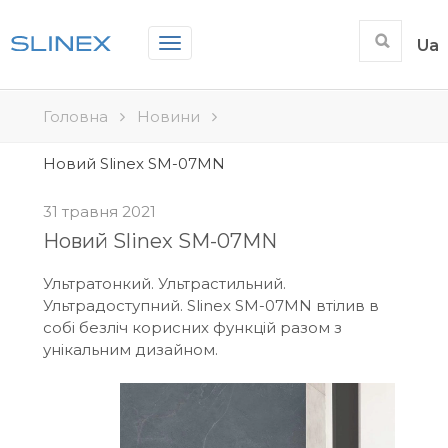
Toggle
Ua
navigation
Головна
Новини
Новий Slinex SM-07MN
31 травня 2021
Новий Slinex SM-07MN
Ультратонкий. Ультрастильний.
Ультрадоступний. Slinex SM-07MN втілив в
собі безліч корисних функцій разом з
унікальним дизайном.