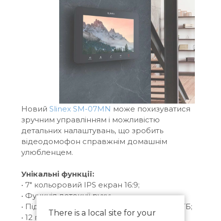
Новий
Slinex SM-07MN
може похизуватися
зручним управлінням і можливістю
детальних налаштувань, що зробить
відеодомофон справжнім домашнім
улюбленцем.
Унікальні функції:
• 7" кольоровий IPS екран 16:9;
• Функція детекції руху;
• Підтримка microSD карт об'ємом до 32 ГБ;
There is a local site for your
• 12 поліфонічних мелодій;