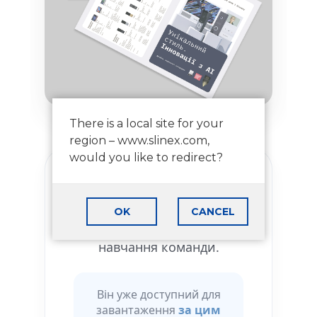
There is a local site for your
region – www.slinex.com,
would you like to redirect?
Новий ліфлет стане вашим
зручним помічником у
OK
CANCEL
щоденній роботі: як на
зустрічах, так і під час
навчання команди.
Він уже доступний для
завантаження
за цим