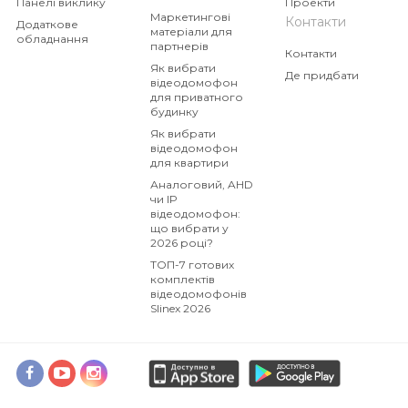
Панелі виклику
Проекти
Маркетингові
Контакти
Додаткове
матеріали для
обладнання
партнерів
Контакти
Як вибрати
Де придбати
відеодомофон
для приватного
будинку
Як вибрати
відеодомофон
для квартири
Аналоговий, AHD
чи IP
відеодомофон:
що вибрати у
2026 році?
ТОП-7 готових
комплектів
відеодомофонів
Slinex 2026