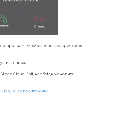
ване програмне забезпечення пристроїв
увача даних.
linex Cloud Call, необхідно оновити
йшовши за посиланням
.