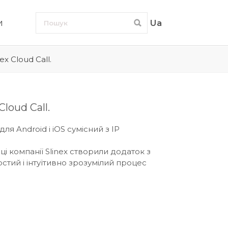
и
Ua
x Cloud Call.
loud Call.
для Android і iOS сумісний з IP
ці компанії Slinex створили додаток з
тий і інтуїтивно зрозумілий процес