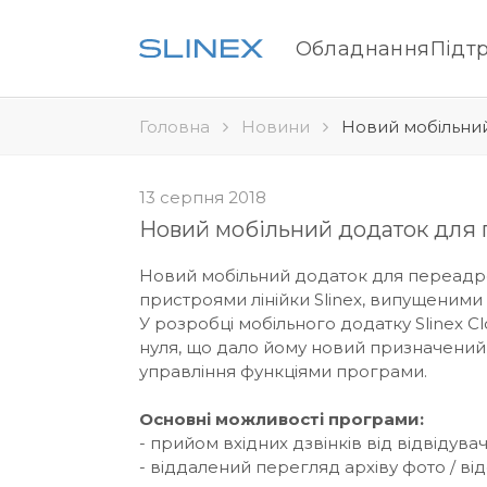
Обладнання
Підт
Головна
Новини
Новий мобільний 
13 серпня 2018
Новий мобільний додаток для пе
Новий мобільний додаток для переадре
пристроями лінійки Slinex, випущеними
У розробці мобільного додатку Slinex Cl
нуля, що дало йому новий призначений 
управління функціями програми.
Основні можливості програми:
- прийом вхідних дзвінків від відвідувач
- віддалений перегляд архіву фото / від