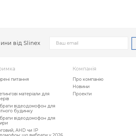
ини від Slinex
римка
Компанія
рені питання
Про компанію
і
Новини
тингові матеріали для
Проекти
ерів
ибрати відеодомофон для
атного будинку
ибрати відеодомофон для
тири
говий, AHD чи IP
домофон: що вибрати у 2026