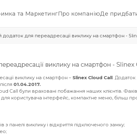
римка та Маркетинг
Про компанію
Де придбат
додаток для переадресації виклику на смартфон - Sline
реадресації виклику на смартфон - Slinex C
сації виклику на смартфон –
Slinex
Cloud
Call
. Додаток 
 після
01.04.2017.
oud Call були враховані побажання наших клієнтів. Фахів
для користувача інтерфейс, компактне меню, більш прос
ів з панелі виклику і відкриття підключеного замку;
ео;