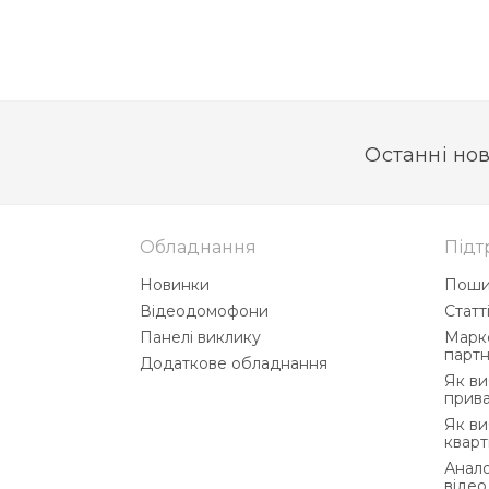
Останні нов
Обладнання
Підт
Новинки
Поши
Відеодомофони
Статт
Панелі виклику
Марке
партн
Додаткове обладнання
Як в
прив
Як в
квар
Анало
відео