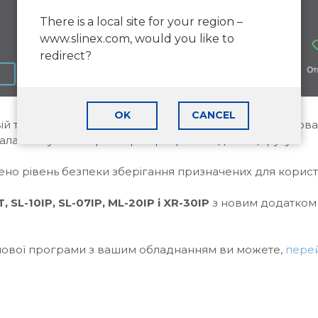
There is a local site for your region –
www.slinex.com, would you like to
redirect?
OK
CANCEL
свій телефон через хмарний сервіс, оновлювати вбудо
налаштовувати параметри програмної детекції руху.
ено рівень безпеки зберігання призначених для корист
T
, SL
-10IP
, SL
-07IP
, ML
-20IP
і XR
-30IP
з новим додатком S
нової програми з вашим обладнанням ви можете,
пере