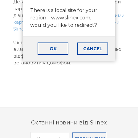
Детальніше про рекомендовані параметри
карт пам’яті та правила їх вибору можна
There is a local site for your
дізнатися на нашій сервісній сторінці
з якими
region – www.slinex.com,
картами пам’яті працюють відеодомофони
would you like to redirect?
Slinex
.
Якщо після встановлення карта не
OK
CANCEL
визначається, рекомендується попередньо
відформатувати її на ПК і повторно
встановити у домофон.
Останні новини від Slinex