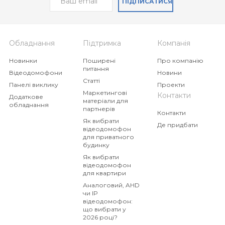
ПІДПИСАТИСЯ
Обладнання
Підтримка
Компанія
Новинки
Поширені
Про компанію
питання
Відеодомофони
Новини
Статті
Панелі виклику
Проекти
Маркетингові
Контакти
Додаткове
матеріали для
обладнання
партнерів
Контакти
Як вибрати
Де придбати
відеодомофон
для приватного
будинку
Як вибрати
відеодомофон
для квартири
Аналоговий, AHD
чи IP
відеодомофон:
що вибрати у
2026 році?