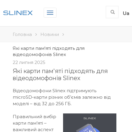
Toggle
Ua
navigation
Головна
Новини
Які карти пам'яті підходять для
відеодомофонів Slinex
22 липня 2025
Які карти пам'яті підходять для
відеодомофонів Slinex
Відеодомофони Slinex підтримують
microSD‑карти різних об’ємів залежно від
моделі – від 32 до 256 ГБ.
Правильний вибір
карти пам’яті –
важливий аспект