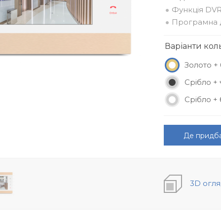
Функція DV
Програмна д
Варіанти кол
Золото + 
Срібло +
Срібло + 
Де придб
3D огл