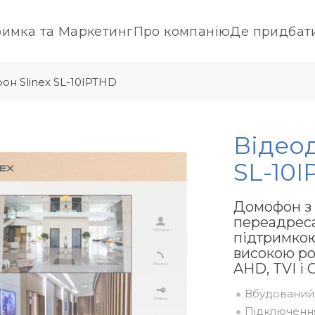
римка та Маркетинг
Про компанію
Де придбат
н Slinex SL-10IPTHD
Відео
SL-10
Домофон з
переадреса
підтримкою
високою ро
AHD, TVI і 
Вбудований 
Підключення