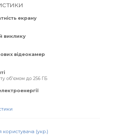
истики
атність екрану
ей виклику
кових відеокамер
ті
ту об'ємом до 256 ГБ
лектроенергії
стики
я користувача (укр.)