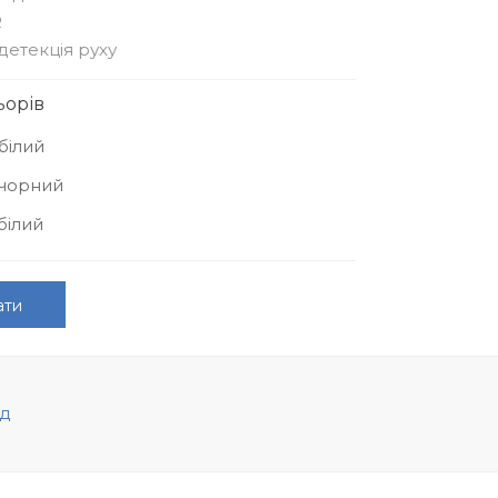
R
етекція руху
ьорів
білий
 чорний
білий
ати
яд