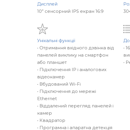
будь-який рух перед камерами – домоф
Дисплей
Ро
Для більшого охоплення території, ви м
10” сенсорний IPS екран 16:9
30
10IPTHD 2 камери відеоспостереження т
буде здійснюватися по всім 4-м канала
Важливою особливістю відеодомофона є
Унікальні функції
До
аналогові, але і
IP відеокамери
. Відео
• Отримання вхідного дзвінка від
• 
роботу з камерами і панелями з розділ
панелей виклику на смартфон
ви
або планшет
• 
Підключені панелі і камери разом утво
• Підключення IP і аналогових
відеоспостереження. Зображення з усі
відеокамер
переглядати на одному екрані в режим
• Вбудований Wi-Fi
квадратора
.
• Підключення до мережі
Ethernet
Ще однією відмінною особливістю SL-1
• Віддалений перегляд панелей і
налаштування 3 режимів гучності виклик
камер
Навряд чи ви захочете, щоб вночі до
• Квадратор
звуком виклику, тому можна налаштувати
• Програмна і апаратна детекція