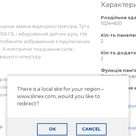
Характер
Роздільна зд
1024×600
цінна заміна відеореєстратора. Тут є
 256 ГБ, і вбудований датчик руху. На
Кіл-ть панел
2
и побачите зображення з підключених
 А елегантне поєднання скла і
Кіл-ть додат
вашого інтер'єру
2
Функція пам'я
Відео на SD кар
пристроїв, розроблених для
рою грає не менш важливу роль, ніж
Споживання е
There is a local site for your region –
До 12 Вт
риватні будинки, офіси компаній і
www.slinex.com, would you like to
redirect?
Всі характери
кцією руху. Це означає, що навіть
Інструкці
OK
CANCEL
клику на панелі, але датчик виявить