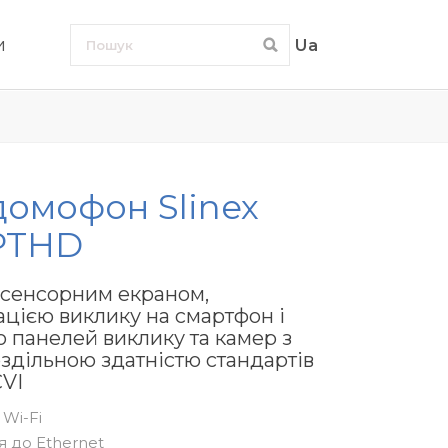
и
Ua
домофон Slinex
IPTHD
 сенсорним екраном,
цією виклику на смартфон і
 панелей виклику та камер з
здільною здатністю стандартів
CVI
Wi-Fi
 до Ethernet