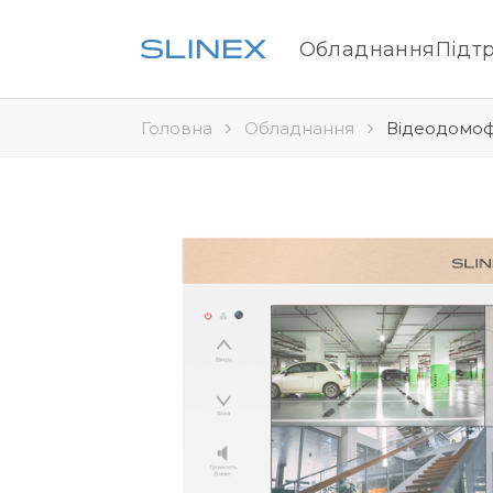
Обладнання
Підт
Головна
Обладнання
Відеодомофо