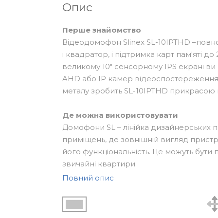
Опис
Перше знайомство
Відеодомофон Slinex SL-10IPTHD –повно
і квадратор, і підтримка карт пам'яті до
великому 10" сенсорному IPS екрані в
AHD або IP камер відеоспостереження.
металу зробить SL-10IPTHD прикрасою 
Де можна використовувати
Домофони SL – лінійка дизайнерських 
приміщень, де зовнішній вигляд прист
його функціональність. Це можуть бути п
звичайні квартири.
Повний опис
Особливості цієї моделі
SL-10IPTHD оснащений програмною дете
якщо ніхто не буде натискати кнопку ви