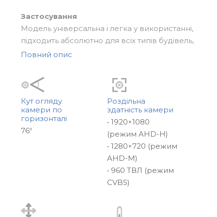
Застосування
Модель універсальна і легка у використанні,
підходить абсолютно для всіх типів будівель,
для встановлення як зовні, так і всередині
Повний опис
приміщення. Оскільки, ML-15HD – це панель
виклику на одного абонента, її можна
встановити біля входу в офіс, у коридорі
загального користування або біля дверей в
Кут огляду
Роздільна
камери по
здатність камери
квартиру.
горизонталі
• 1920×1080
76º
(режим AHD-H)
Особливості даної моделі
• 1280×720 (режим
Відмінною особливістю ML-15HD є окреме
AHD-M)
живлення відеокамери для підключення до
• 960 ТВЛ (режим
DVR та відеодомофону з функцією
CVBS)
реєстратора.
У даній панелі також є інфрачервоне
підсвічування, яке забезпечує більш високу