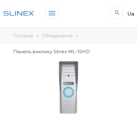
Toggle
Ua
navigation
Головна
Обладнання
Панель виклику Slinex ML-15HD