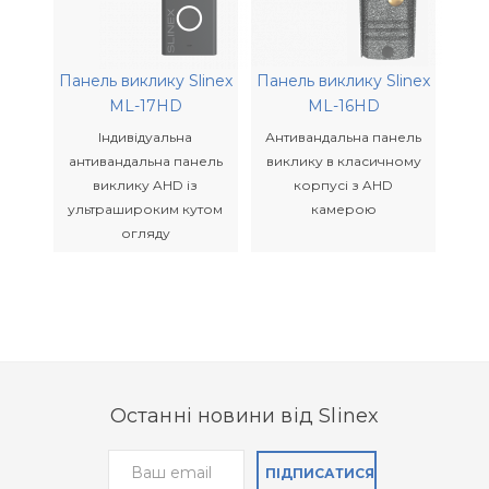
Панель виклику Slinex
Панель виклику Slinex
ML-17HD
ML-16HD
Індивідуальна
Антивандальна панель
антивандальна панель
виклику в класичному
виклику AHD із
корпусі з AHD
ультрашироким кутом
камерою
огляду
Останні новини від Slinex
Панель виклику Slinex
Панель виклику Slinex
ПІДПИСАТИСЯ