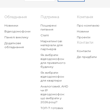
ML-20TLHD
MA-01HD
Індивідуальна панель з
Індивідуальна панель
безконтактною
виклику
Обладнання
Підтримка
Компанія
системою виклику
Новинки
Поширені
Про компанію
питання
Відеодомофони
Новини
Статті
Панелі виклику
Проекти
Маркетингові
Контакти
Додаткове
матеріали для
обладнання
партнерів
Контакти
Як вибрати
Де придбати
відеодомофон
для приватного
будинку
Як вибрати
відеодомофон
для квартири
Аналоговий, AHD
чи IP
відеодомофон:
що вибрати у
2026 році?
ТОП-7 готових